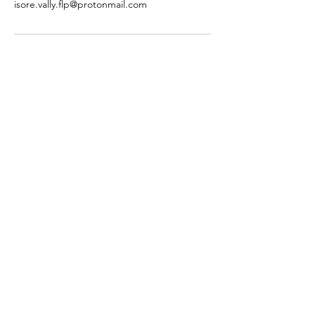
isore.vally.flp@protonmail.com
Flammes Jumelles
Relations Amoureuses
Travail
Développement Spirituel, Personnel et
Professionnel
@ Isore VALLY 2026
Politique de confidentialité
Mentions légales