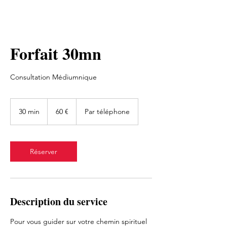
Forfait 30mn
Consultation Médiumnique
60
euros
30 min
3
60 €
Par téléphone
0
m
i
n
Réserver
Description du service
Pour vous guider sur votre chemin spirituel