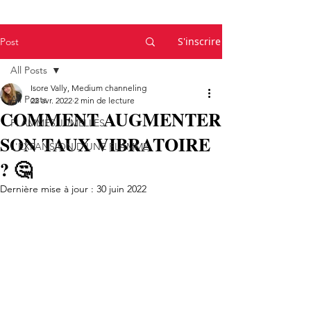
S'inscrire
Post
All Posts
Isore Vally, Medium channeling
All Posts
22 avr. 2022
2 min de lecture
COMMENT AUGMENTER
FLAMMES JUMELLES
SON TAUX VIBRATOIRE
L'EXPANSION D'UNE FLAMME
? 🤔
Dernière mise à jour :
30 juin 2022